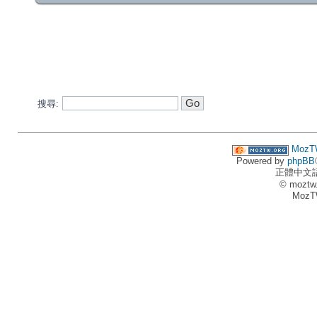
搜尋:
MozT
Powered by
phpBB
正體中文
© moztw
MozT