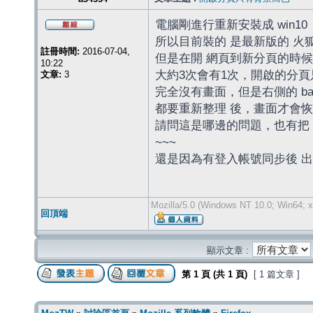
電腦剛進行重新安裝成 win10
所以目前裝的 是最新版的 火狐
註冊時間:
2016-07-04,
但是在開 網頁到新分頁的時候
10:22
大約3次會有1次，開啟的分頁
文章:
3
完全沒有畫面，但是右側的 b
都要重新整理 後，畫面才會
請問這是哪邊的問題，也有把
~~~
還是因為有登入帳號同步後 
Mozilla/5.0 (Windows NT 10.0; Win64; x
回頂端
顯示文章 :
第
1
頁 (共
1
頁)
[ 1 篇文章 ]