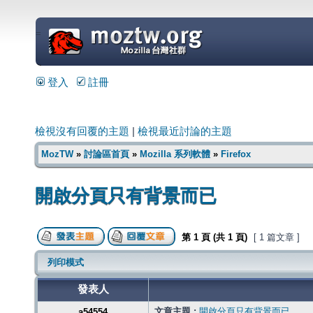
=
登入
註冊
檢視沒有回覆的主題
|
檢視最近討論的主題
MozTW
»
討論區首頁
»
Mozilla 系列軟體
»
Firefox
開啟分頁只有背景而已
第
1
頁 (共
1
頁)
[ 1 篇文章 ]
列印模式
發表人
文章主題 :
開啟分頁只有背景而已
a54554