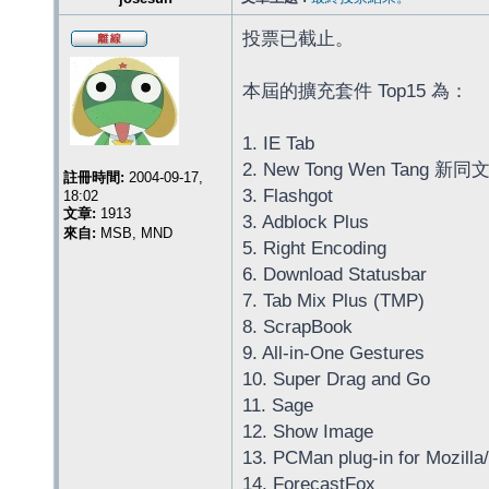
投票已截止。
本屆的擴充套件 Top15 為：
1. IE Tab
2. New Tong Wen Tang 新同
註冊時間:
2004-09-17,
3. Flashgot
18:02
文章:
1913
3. Adblock Plus
來自:
MSB, MND
5. Right Encoding
6. Download Statusbar
7. Tab Mix Plus (TMP)
8. ScrapBook
9. All-in-One Gestures
10. Super Drag and Go
11. Sage
12. Show Image
13. PCMan plug-in for Mozilla/
14. ForecastFox