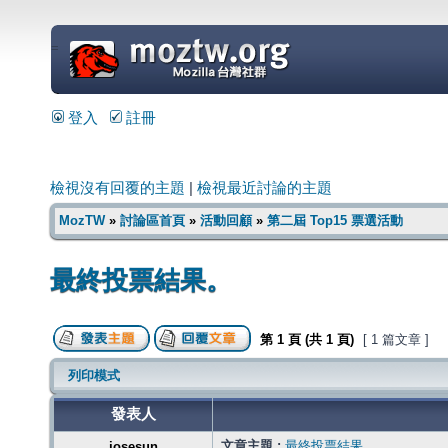
=
登入
註冊
檢視沒有回覆的主題
|
檢視最近討論的主題
MozTW
»
討論區首頁
»
活動回顧
»
第二屆 Top15 票選活動
最終投票結果。
第
1
頁 (共
1
頁)
[ 1 篇文章 ]
列印模式
發表人
文章主題 :
最終投票結果。
josesun