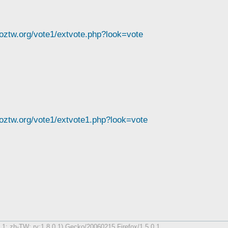
moztw.org/vote1/extvote.php?look=vote
moztw.org/vote1/extvote1.php?look=vote
1; zh-TW; rv:1.8.0.1) Gecko/20060215 Firefox/1.5.0.1