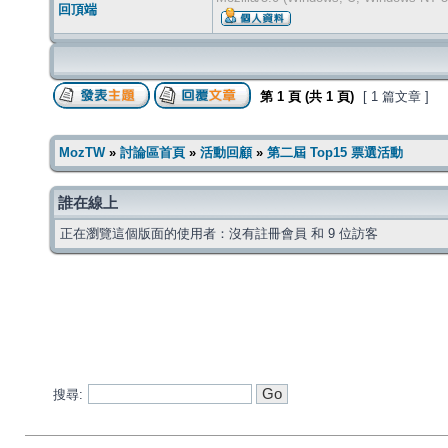
回頂端
第
1
頁 (共
1
頁)
[ 1 篇文章 ]
MozTW
»
討論區首頁
»
活動回顧
»
第二屆 Top15 票選活動
誰在線上
正在瀏覽這個版面的使用者：沒有註冊會員 和 9 位訪客
搜尋: